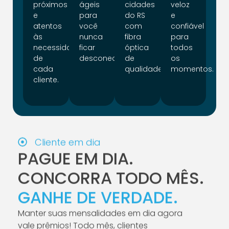
próximos
ágeis
cidades
veloz
e
para
do RS
e
atentos
você
com
confiável
às
nunca
fibra
para
necessidades
ficar
óptica
todos
de
desconectado.
de
os
cada
qualidade.
momentos.
cliente.
Cliente em dia
PAGUE EM DIA.
CONCORRA TODO MÊS.
GANHE DE VERDADE.
Manter suas mensalidades em dia agora
vale prêmios! Todo mês, clientes