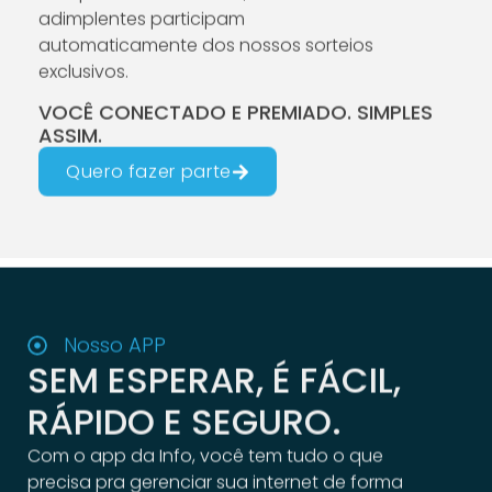
adimplentes participam
automaticamente dos nossos sorteios
exclusivos.
VOCÊ CONECTADO E PREMIADO. SIMPLES
ASSIM.
Quero fazer parte
Nosso APP
SEM ESPERAR, É FÁCIL,
RÁPIDO E SEGURO.
Com o app da Info, você tem tudo o que
precisa pra gerenciar sua internet de forma
simples e rápida.