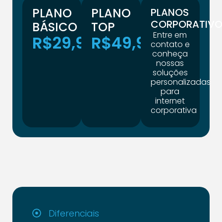
PLANO
PLANO
PLANOS
CORPORATIVO
BÁSICO
TOP
Entre em
R$29,90
R$49,90
contato e
conheça
nossas
soluções
personalizadas
para
internet
corporativa
Diferenciais