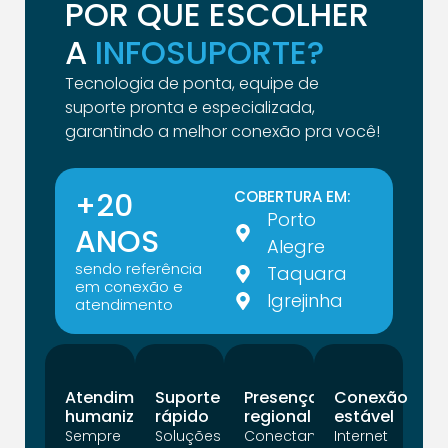
POR QUE ESCOLHER
A
INFOSUPORTE?
Tecnologia de ponta, equipe de
suporte pronta e especializada,
garantindo a melhor conexão pra você!
+20
COBERTURA EM:
Porto
ANOS
Alegre
sendo referência
Taquara
em conexão e
Igrejinha
atendimento
Atendimento
Suporte
Presença
Conexão
humanizado
rápido
regional
estável
Sempre
Soluções
Conectando
Internet